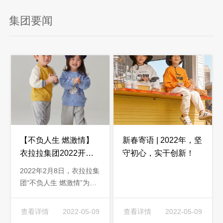
集团要闻
【不负人生 燃激情】
新春寄语 | 2022年，坚
衣拉拉集团2022开工
守初心，实干创新！
动员大会
2022年2月8日，衣拉拉集
团“不负人生 燃激情”为主
题的开工动员大会在12楼
大礼堂圆满举行，公司全
查看详情
2022-05-09
查看详情
2022-05-09
体员工参加大会。