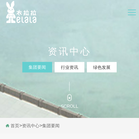
资讯中心
集团要闻
行业资讯
绿色发展
SCROLL
>
>
首页
资讯中心
集团要闻