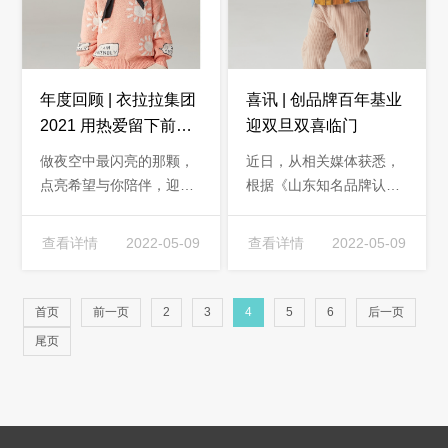
年度回顾 | 衣拉拉集团
喜讯 | 创品牌百年基业
2021 用热爱留下前行
迎双旦双喜临门
的轨迹!
做夜空中最闪亮的那颗，
近日，从相关媒体获悉，
点亮希望与你陪伴，迎接
根据《山东知名品牌认定
属于你最好的2022年！
管理办法》规定，遵循科
学、客观、公开、公平、
查看详情
2022-05-09
查看详情
2022-05-09
公正、自愿的原则，经组
织申报、资格审查、大数
据信息挖掘、信息化系统
首页
前一页
2
3
4
5
6
后一页
平台评审、专家评审、专
尾页
家委员会审议、认定委员
会认定等工作程序，衣拉
拉婴幼童棉品服饰被认定
为2021年山东知名品牌。